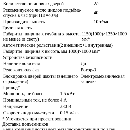
Количество остановок/ дверей
2/2
Рекомендуемое число циклов подъёма-
40
спуска в час (при ПВ=40%)
Производительность
10 т/час
Грузовая клеть
Габариты: ширина х глубина х высота,
1150(1000)×1350×1000
не менее (в свету)
мм*
Автоматические рольставни(2 внешних+1 внутренняя)
Габариты: ширина х высота, мм
1000)×1000 мм*
Устройства безопасности
Наличие ловителя
Да
Реле контроля фаз
Ротор-3
Блокировка дверей шахты (внешнего
Электромеханическая
ограждения)
защелка
Привод*
Мощность, не более
1.5 кВт
Номинальный ток, не более
4 А
Напряжение
380 В
Скорость подъема-спуска
0,15 м/сек
* Уточняется при проектировании
Доставка подъемников
Наша компания доставляет металлоконструкции по всей