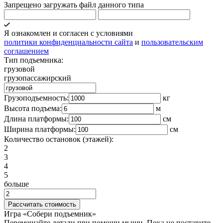
Запрещено загружать файл данного типа
Я ознакомлен и согласен с условиями
политики конфиденциальности сайта
и
пользовательским
соглашением
Тип подъемника:
грузовой
грузопассажирский
Грузоподъемность:
кг
Высота подъема:
м
Длина платформы:
cм
Ширина платформы:
см
Количество остановок (этажей):
2
3
4
5
больше
Игра «Собери подъемник»
Перемещайте детали при помощи мыши. Пока не поставите