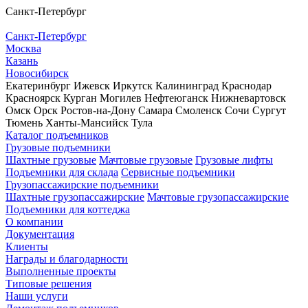
Санкт-Петербург
Санкт-Петербург
Москва
Казань
Новосибирск
Екатеринбург
Ижевск
Иркутск
Калининград
Краснодар
Красноярск
Курган
Могилев
Нефтеюганск
Нижневартовск
Омск
Орск
Ростов-на-Дону
Самара
Смоленск
Сочи
Сургут
Тюмень
Ханты-Мансийск
Тула
Каталог подъемников
Грузовые подъемники
Шахтные грузовые
Мачтовые грузовые
Грузовые лифты
Подъемники для склада
Сервисные подъемники
Грузопассажирские подъемники
Шахтные грузопассажирские
Мачтовые грузопассажирские
Подъемники для коттеджа
О компании
Документация
Клиенты
Награды и благодарности
Выполненные проекты
Типовые решения
Наши услуги