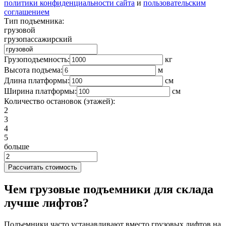
политики конфиденциальности сайта
и
пользовательским
соглашением
Тип подъемника:
грузовой
грузопассажирский
Грузоподъемность:
кг
Высота подъема:
м
Длина платформы:
cм
Ширина платформы:
см
Количество остановок (этажей):
2
3
4
5
больше
Чем грузовые подъемники для склада
лучше лифтов?
Подъемники часто устанавливают вместо грузовых лифтов на