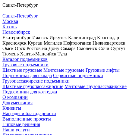
Санкт-Петербург
Санкт-Петербург
Москва
Казань
Новосибирск
Екатеринбург
Ижевск
Иркутск
Калининград
Краснодар
Красноярск
Курган
Могилев
Нефтеюганск
Нижневартовск
Омск
Орск
Ростов-на-Дону
Самара
Смоленск
Сочи
Сургут
Тюмень
Ханты-Мансийск
Тула
Каталог подъемников
Грузовые подъемники
Шахтные грузовые
Мачтовые грузовые
Грузовые лифты
Подъемники для склада
Сервисные подъемники
Грузопассажирские подъемники
Шахтные грузопассажирские
Мачтовые грузопассажирские
Подъемники для коттеджа
О компании
Документация
Клиенты
Награды и благодарности
Выполненные проекты
Типовые решения
Наши услуги