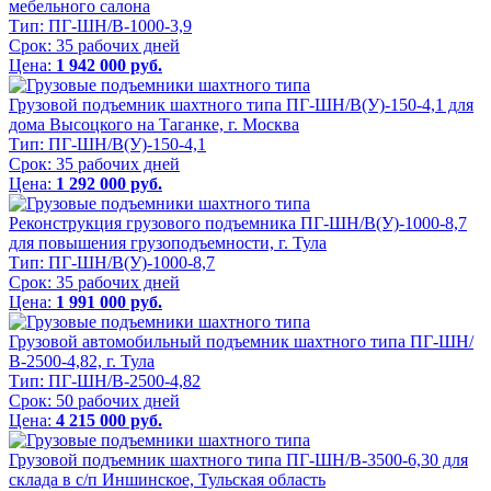
мебельного салона
Тип:
ПГ-ШН/В-1000-3,9
Срок:
35 рабочих дней
Цена:
1 942 000 руб.
Грузовой подъемник шахтного типа ПГ-ШН/В(У)-150-4,1 для
дома Высоцкого на Таганке, г. Москва
Тип:
ПГ-ШН/В(У)-150-4,1
Срок:
35 рабочих дней
Цена:
1 292 000 руб.
Реконструкция грузового подъемника ПГ-ШН/В(У)-1000-8,7
для повышения грузоподъемности, г. Тула
Тип:
ПГ-ШН/В(У)-1000-8,7
Срок:
35 рабочих дней
Цена:
1 991 000 руб.
Грузовой автомобильный подъемник шахтного типа ПГ-ШН/
В-2500-4,82, г. Тула
Тип:
ПГ-ШН/В-2500-4,82
Срок:
50 рабочих дней
Цена:
4 215 000 руб.
Грузовой подъемник шахтного типа ПГ-ШН/В-3500-6,30 для
склада в с/п Иншинское, Тульская область