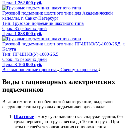
Цена:
1 262 000 руб.
Грузовой подъемник шахтного типа для Академической
капеллы, г. Санкт-Петербург
Тип:
Грузовой подъемник шахтного типа
Срок:
35 рабочих дней
Цена:
1 888 000 руб.
Грузовой подъемник шахтного типа ПГ-ШН/В(У)-1000-26,5, г.
Калуга
Тип:
ПГ-ШН/В(У)-1000-26,5
Срок:
45 рабочих дней
Цена:
3 166 000 руб.
Все выполненные проекты
Свернуть проекты
Виды стационарных электрических
подъемников
В зависимости от особенностей конструкции, выделяют
следующие типы грузовых подъемников для склада:
Шахтные
- могут устанавливаться снаружи здания, без
труда перемещают грузы весом до 10 тонн груза. При
этом не требуется организация сопровождения